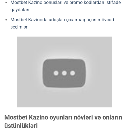
Mostbet Kazino bonusları və promo kodlardan istifadə
qaydaları
Mostbet Kazinoda uduşları çıxarmaq üçün mövcud
seçimlər
Mostbet Kazino oyunları növləri və onların
üstünlükləri