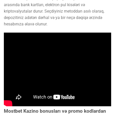
arasında bank kartları, elektron pul kisələri və
kriptovalyutalar durur. Seçdiyiniz metoddan asılı olaraq,
depozitiniz adətən dərhal və ya bir neçə dəqiqə ərzində
hesabınıza əlavə olunur.
Mostbet Kazino bonusları və promo kodlardan