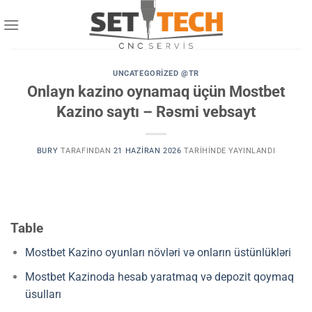
İçeriğe
atla
UNCATEGORIZED @TR
Onlayn kazino oynamaq üçün Mostbet
Kazino saytı – Rəsmi vebsayt
BURY
TARAFINDAN
21 HAZIRAN 2026
TARIHINDE YAYINLANDI
Table
Mostbet Kazino oyunları növləri və onların üstünlükləri
Mostbet Kazinoda hesab yaratmaq və depozit qoymaq
üsulları