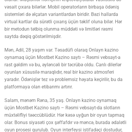
vəsait çıxara bilərlər. Mobil operatorların birbaşa ödəniş
sistemləri də əlçatan variantlardan biridir. Bəzi hallarda
virtual kartlar da sürətli çıxarış üçün təklif oluna bilər. Hər
bir metodun tətbiq olunma müddəti və limitləri rəsmi
saytda dəqiq göstərilmişdir.
Mən, Adil, 28 yaşım var. Təsadüfi olaraq Onlayn kazino
oynamaq üçün Mostbet Kazino saytı – Rəsmi vebsayt-a
rast gəldim və bu, əyləncəli bir təcrübə oldu. Canlı dilerlər
oyunları xüsusilə maraqlıdır, real bir kazino atmosferi
yaradır. Ödənişlər tez və problemsiz həyata keçirilir, bu da
platformaya olan etibarımı artırır.
Salam, mənəm Rəna, 35 yaş. Onlayn kazino oynamaq
üçün Mostbet Kazino saytı – Rəsmi vebsayt-da slotların
müxtəlifliyi təəccüblüdür. Hər kəsə uyğun bir oyun tapmaq
olar. Bonus siyasəti çox şəffafdır və məncə, burada ədalətli
oyun prosesi qurulub. Oyun interfeysi istifadəçi dostudur,