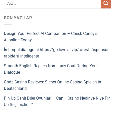
SON YAZILAR
Design Your Perfect AI Companion – Check Candy’s-
AI.online Today
În timpul dialogului https://go-love-ai.vip/ oferă răspunsuri
rapide și inteligente
Smooth English Replies from Lusy.Chat During Your
Dialogue
Godz Casino Reviews: Sicher Online-Casino Spielen in
Deutschland
Pin Up Canlı Diler Oyunları – Canlı Kazino Nədir və Niyə Pin
Up Seçilməlidir?