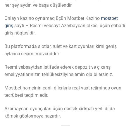
hər şey aydın və başa düşüləndir.
Onlayn kazino oynamaq üçün Mostbet Kazino
mostbet
giriş
saytı – Rəsmi vebsayt Azərbaycan ölkəsi üçün etibarlı
giriş nöqtəsidir.
Bu platformada slotlar, rulet və kart oyunları kimi geniş
əyləncə seçimi mövcuddur.
Rəsmi vebsaytdan istifadə edərək depozit və çıxarış
əməliyyatlarınızın təhlükəsizliyinə əmin ola bilərsiniz.
Mostbet həmçinin canlı dilerlərlə real vaxt rejimində oyun
təcrübəsi təqdim edir.
Azərbaycan oyunçuları üçün dəstək xidməti yerli dildə
kömək göstərməyə hazırdır.