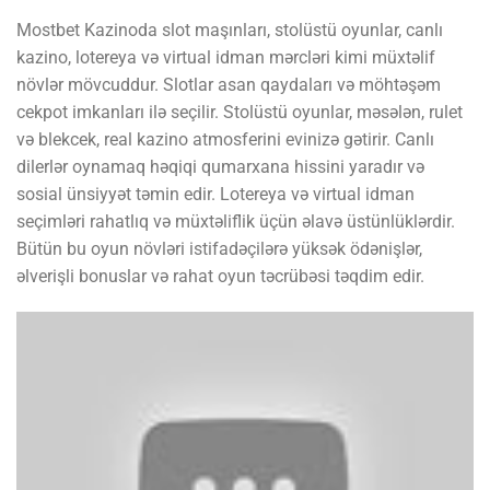
Mostbet Kazinoda slot maşınları, stolüstü oyunlar, canlı
kazino, lotereya və virtual idman mərcləri kimi müxtəlif
növlər mövcuddur. Slotlar asan qaydaları və möhtəşəm
cekpot imkanları ilə seçilir. Stolüstü oyunlar, məsələn, rulet
və blekcek, real kazino atmosferini evinizə gətirir. Canlı
dilerlər oynamaq həqiqi qumarxana hissini yaradır və
sosial ünsiyyət təmin edir. Lotereya və virtual idman
seçimləri rahatlıq və müxtəliflik üçün əlavə üstünlüklərdir.
Bütün bu oyun növləri istifadəçilərə yüksək ödənişlər,
əlverişli bonuslar və rahat oyun təcrübəsi təqdim edir.