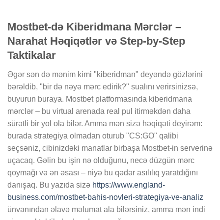
Mostbet-də Kiberidmana Mərclər –
Narahat Həqiqətlər və Step-by-Step
Taktikalar
Əgər sən də mənim kimi "kiberidman" deyəndə gözlərini
bərəldib, "bir də nəyə mərc edirik?" sualını verirsinizsə,
buyurun buraya. Mostbet platformasında kiberidmana
mərclər – bu virtual arenada real pul itirməkdən daha
sürətli bir yol ola bilər. Amma mən sizə həqiqəti deyirəm:
burada strategiya olmadan oturub "CS:GO" qalibi
seçsəniz, cibinizdəki manatlar birbaşa Mostbet-in serverinə
uçacaq. Gəlin bu işin nə olduğunu, necə düzgün mərc
qoymağı və ən əsası – niyə bu qədər asılılıq yaratdığını
danışaq. Bu yazıda sizə
https://www.england-
business.com/mostbet-bahis-novleri-strategiya-ve-analiz
ünvanından əlavə məlumat ala bilərsiniz, amma mən indi