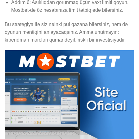
Addım 6: Asılılıqdan qorunmaq üçün vaxt limiti qoyun.
Mostbet-də öz hesabınıza limit tətbiq edə bilərsiniz.
Bu strategiya ilə siz nəinki pul qazana bilərsiniz, həm də
oyunun məntiqini anlayacaqsınız. Amma unutmayın:
kiberidman mərcləri qumar deyil, riskli bir investisiyadır.