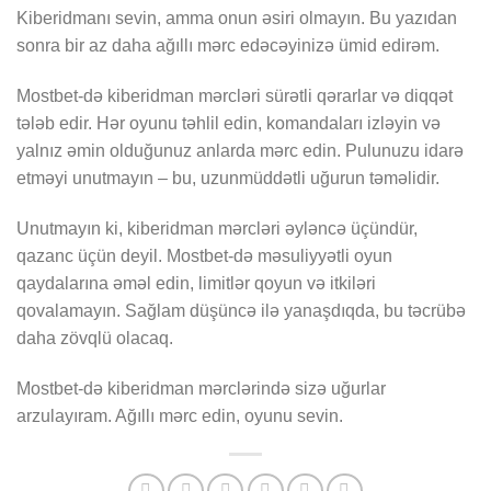
Kiberidmanı sevin, amma onun əsiri olmayın. Bu yazıdan
sonra bir az daha ağıllı mərc edəcəyinizə ümid edirəm.
Mostbet-də kiberidman mərcləri sürətli qərarlar və diqqət
tələb edir. Hər oyunu təhlil edin, komandaları izləyin və
yalnız əmin olduğunuz anlarda mərc edin. Pulunuzu idarə
etməyi unutmayın – bu, uzunmüddətli uğurun təməlidir.
Unutmayın ki, kiberidman mərcləri əyləncə üçündür,
qazanc üçün deyil. Mostbet-də məsuliyyətli oyun
qaydalarına əməl edin, limitlər qoyun və itkiləri
qovalamayın. Sağlam düşüncə ilə yanaşdıqda, bu təcrübə
daha zövqlü olacaq.
Mostbet-də kiberidman mərclərində sizə uğurlar
arzulayıram. Ağıllı mərc edin, oyunu sevin.