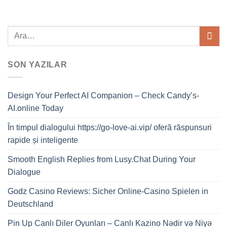
SON YAZILAR
Design Your Perfect AI Companion – Check Candy’s-
AI.online Today
În timpul dialogului https://go-love-ai.vip/ oferă răspunsuri
rapide și inteligente
Smooth English Replies from Lusy.Chat During Your
Dialogue
Godz Casino Reviews: Sicher Online-Casino Spielen in
Deutschland
Pin Up Canlı Diler Oyunları – Canlı Kazino Nədir və Niyə