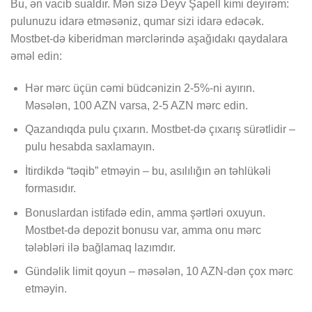
Bu, ən vacib sualdır. Mən sizə Deyv Şapell kimi deyirəm:
pulunuzu idarə etməsəniz, qumar sizi idarə edəcək.
Mostbet-də kiberidman mərclərində aşağıdakı qaydalara
əməl edin:
Hər mərc üçün cəmi büdcənizin 2-5%-ni ayırın.
Məsələn, 100 AZN varsa, 2-5 AZN mərc edin.
Qazandıqda pulu çıxarın. Mostbet-də çıxarış sürətlidir –
pulu hesabda saxlamayın.
İtirdikdə “təqib” etməyin – bu, asılılığın ən təhlükəli
formasıdır.
Bonuslardan istifadə edin, amma şərtləri oxuyun.
Mostbet-də depozit bonusu var, amma onu mərc
tələbləri ilə bağlamaq lazımdır.
Gündəlik limit qoyun – məsələn, 10 AZN-dən çox mərc
etməyin.