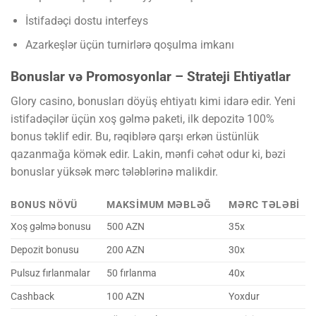
İstifadəçi dostu interfeys
Azarkeşlər üçün turnirlərə qoşulma imkanı
Bonuslar və Promosyonlar – Strateji Ehtiyatlar
Glory casino, bonusları döyüş ehtiyatı kimi idarə edir. Yeni
istifadəçilər üçün xoş gəlmə paketi, ilk depozitə 100%
bonus təklif edir. Bu, rəqiblərə qarşı erkən üstünlük
qazanmağa kömək edir. Lakin, mənfi cəhət odur ki, bəzi
bonuslar yüksək mərc tələblərinə malikdir.
BONUS NÖVÜ
MAKSIMUM MƏBLƏĞ
MƏRC TƏLƏBI
Xoş gəlmə bonusu
500 AZN
35x
Depozit bonusu
200 AZN
30x
Pulsuz fırlanmalar
50 fırlanma
40x
Cashback
100 AZN
Yoxdur