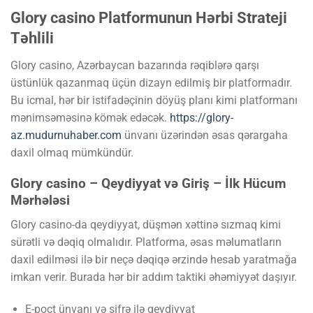
Glory casino Platformunun Hərbi Strateji
Təhlili
Glory casino, Azərbaycan bazarında rəqiblərə qarşı
üstünlük qazanmaq üçün dizayn edilmiş bir platformadır.
Bu icmal, hər bir istifadəçinin döyüş planı kimi platformanı
mənimsəməsinə kömək edəcək.
https://glory-
az.mudurnuhaber.com
ünvanı üzərindən əsas qərargaha
daxil olmaq mümkündür.
Glory casino – Qeydiyyat və Giriş – İlk Hücum
Mərhələsi
Glory casino-da qeydiyyat, düşmən xəttinə sızmaq kimi
sürətli və dəqiq olmalıdır. Platforma, əsas məlumatların
daxil edilməsi ilə bir neçə dəqiqə ərzində hesab yaratmağa
imkan verir. Burada hər bir addım taktiki əhəmiyyət daşıyır.
E-poçt ünvanı və şifrə ilə qeydiyyat