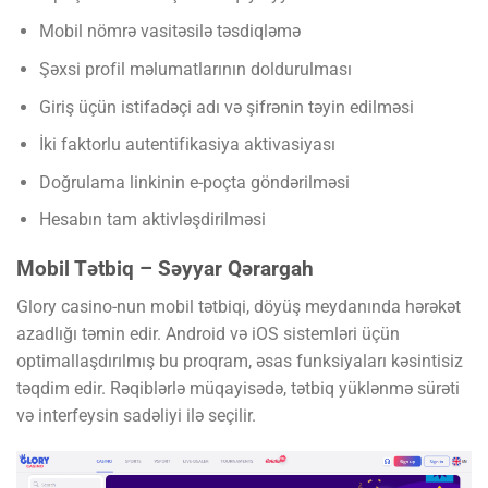
Mobil nömrə vasitəsilə təsdiqləmə
Şəxsi profil məlumatlarının doldurulması
Giriş üçün istifadəçi adı və şifrənin təyin edilməsi
İki faktorlu autentifikasiya aktivasiyası
Doğrulama linkinin e-poçta göndərilməsi
Hesabın tam aktivləşdirilməsi
Mobil Tətbiq – Səyyar Qərargah
Glory casino-nun mobil tətbiqi, döyüş meydanında hərəkət
azadlığı təmin edir. Android və iOS sistemləri üçün
optimallaşdırılmış bu proqram, əsas funksiyaları kəsintisiz
təqdim edir. Rəqiblərlə müqayisədə, tətbiq yüklənmə sürəti
və interfeysin sadəliyi ilə seçilir.