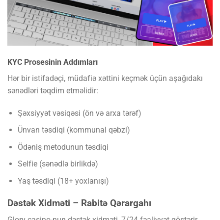
KYC Prosesinin Addımları
Hər bir istifadəçi, müdafiə xəttini keçmək üçün aşağıdakı
sənədləri təqdim etməlidir:
Şəxsiyyət vəsiqəsi (ön və arxa tərəf)
Ünvan təsdiqi (kommunal qəbzi)
Ödəniş metodunun təsdiqi
Selfie (sənədlə birlikdə)
Yaş təsdiqi (18+ yoxlanışı)
Dəstək Xidməti – Rabitə Qərargahı
Glory casino-nun dəstək xidməti, 7/24 fəaliyyət göstərir.