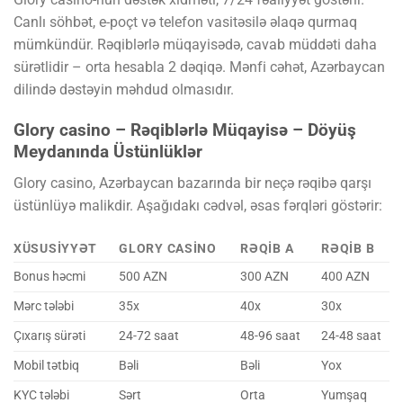
Canlı söhbət, e-poçt və telefon vasitəsilə əlaqə qurmaq
mümkündür. Rəqiblərlə müqayisədə, cavab müddəti daha
sürətlidir – orta hesabla 2 dəqiqə. Mənfi cəhət, Azərbaycan
dilində dəstəyin məhdud olmasıdır.
Glory casino – Rəqiblərlə Müqayisə – Döyüş
Meydanında Üstünlüklər
Glory casino, Azərbaycan bazarında bir neçə rəqibə qarşı
üstünlüyə malikdir. Aşağıdakı cədvəl, əsas fərqləri göstərir:
XÜSUSIYYƏT
GLORY CASINO
RƏQIB A
RƏQIB B
Bonus həcmi
500 AZN
300 AZN
400 AZN
Mərc tələbi
35x
40x
30x
Çıxarış sürəti
24-72 saat
48-96 saat
24-48 saat
Mobil tətbiq
Bəli
Bəli
Yox
KYC tələbi
Sərt
Orta
Yumşaq