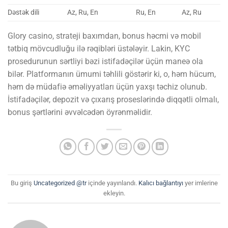
Dəstək dili
Az, Ru, En
Ru, En
Az, Ru
Glory casino, strateji baxımdan, bonus həcmi və mobil
tətbiq mövcudluğu ilə rəqibləri üstələyir. Lakin, KYC
prosedurunun sərtliyi bəzi istifadəçilər üçün maneə ola
bilər. Platformanın ümumi təhlili göstərir ki, o, həm hücum,
həm də müdafiə əməliyyatları üçün yaxşı təchiz olunub.
İstifadəçilər, depozit və çıxarış proseslərində diqqətli olmalı,
bonus şərtlərini əvvəlcədən öyrənməlidir.
Bu giriş
Uncategorized @tr
içinde yayınlandı.
Kalıcı bağlantıyı
yer imlerine
ekleyin.