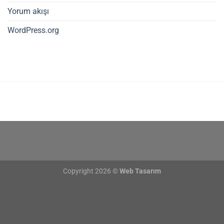
Yorum akışı
WordPress.org
Copyright 2026 ©
Web Tasarım