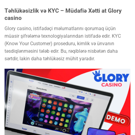
Təhlükəsizlik və KYC – Müdafiə Xətti at Glory
casino
Glory casino, istifadəçi məlumatlarını qorumaq üçün
müasir şifrələmə texnologiyalarından istifadə edir. KYC
(Know Your Customer) proseduru, kimlik və ünvanın
təsdiqlənməsini tələb edir. Bu, rəqiblərə nisbətən daha
sərtdir, lakin daha təhlükəsiz mühit yaradır.