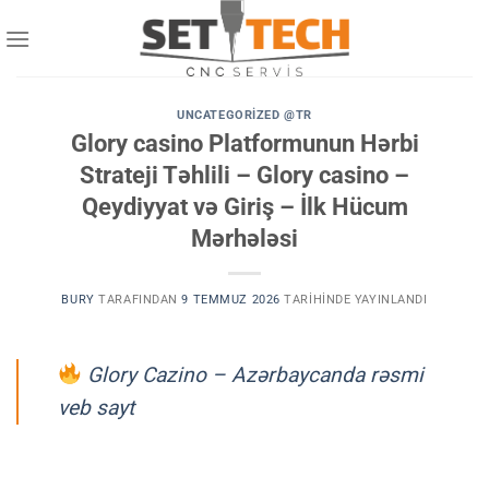
İçeriğe
atla
UNCATEGORIZED @TR
Glory casino Platformunun Hərbi
Strateji Təhlili – Glory casino –
Qeydiyyat və Giriş – İlk Hücum
Mərhələsi
BURY
TARAFINDAN
9 TEMMUZ 2026
TARIHINDE YAYINLANDI
Glory Cazino – Azərbaycanda rəsmi
veb sayt