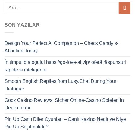
SON YAZILAR
Design Your Perfect AI Companion – Check Candy’s-
AI.online Today
În timpul dialogului https://go-love-ai.vip/ oferă răspunsuri
rapide și inteligente
Smooth English Replies from Lusy.Chat During Your
Dialogue
Godz Casino Reviews: Sicher Online-Casino Spielen in
Deutschland
Pin Up Canlı Diler Oyunları – Canlı Kazino Nədir və Niyə
Pin Up Seçilməlidir?