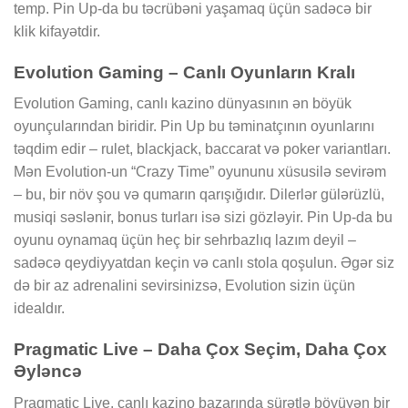
temp. Pin Up-da bu təcrübəni yaşamaq üçün sadəcə bir
klik kifayətdir.
Evolution Gaming – Canlı Oyunların Kralı
Evolution Gaming, canlı kazino dünyasının ən böyük
oyunçularından biridir. Pin Up bu təminatçının oyunlarını
təqdim edir – rulet, blackjack, baccarat və poker variantları.
Mən Evolution-un “Crazy Time” oyununu xüsusilə sevirəm
– bu, bir növ şou və qumarın qarışığıdır. Dilerlər gülərüzlü,
musiqi səslənir, bonus turları isə sizi gözləyir. Pin Up-da bu
oyunu oynamaq üçün heç bir sehrbazlıq lazım deyil –
sadəcə qeydiyyatdan keçin və canlı stola qoşulun. Əgər siz
də bir az adrenalini sevirsinizsə, Evolution sizin üçün
idealdır.
Pragmatic Live – Daha Çox Seçim, Daha Çox
Əyləncə
Pragmatic Live, canlı kazino bazarında sürətlə böyüyən bir