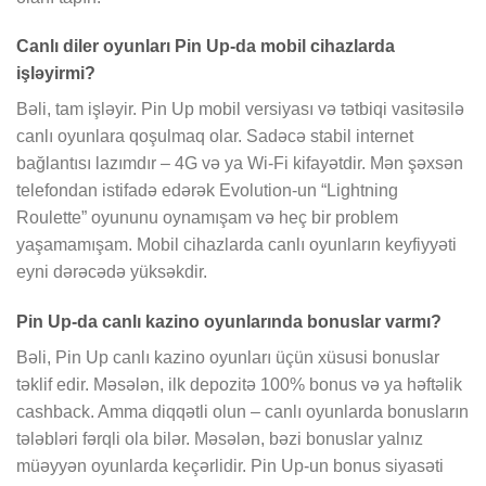
Canlı diler oyunları Pin Up-da mobil cihazlarda
işləyirmi?
Bəli, tam işləyir. Pin Up mobil versiyası və tətbiqi vasitəsilə
canlı oyunlara qoşulmaq olar. Sadəcə stabil internet
bağlantısı lazımdır – 4G və ya Wi-Fi kifayətdir. Mən şəxsən
telefondan istifadə edərək Evolution-un “Lightning
Roulette” oyununu oynamışam və heç bir problem
yaşamamışam. Mobil cihazlarda canlı oyunların keyfiyyəti
eyni dərəcədə yüksəkdir.
Pin Up-da canlı kazino oyunlarında bonuslar varmı?
Bəli, Pin Up canlı kazino oyunları üçün xüsusi bonuslar
təklif edir. Məsələn, ilk depozitə 100% bonus və ya həftəlik
cashback. Amma diqqətli olun – canlı oyunlarda bonusların
tələbləri fərqli ola bilər. Məsələn, bəzi bonuslar yalnız
müəyyən oyunlarda keçərlidir. Pin Up-un bonus siyasəti