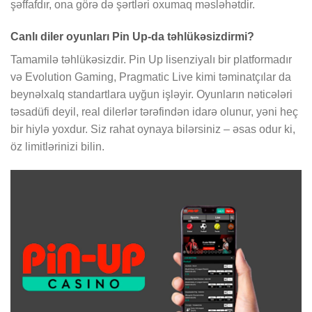
şəffafdır, ona görə də şərtləri oxumaq məsləhətdir.
Canlı diler oyunları Pin Up-da təhlükəsizdirmi?
Tamamilə təhlükəsizdir. Pin Up lisenziyalı bir platformadır
və Evolution Gaming, Pragmatic Live kimi təminatçılar da
beynəlxalq standartlara uyğun işləyir. Oyunların nəticələri
təsadüfi deyil, real dilerlər tərəfindən idarə olunur, yəni heç
bir hiylə yoxdur. Siz rahat oynaya bilərsiniz – əsas odur ki,
öz limitlərinizi bilin.