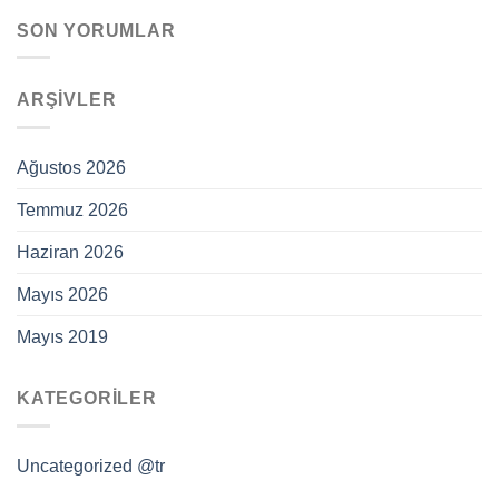
SON YORUMLAR
ARŞIVLER
Ağustos 2026
Temmuz 2026
Haziran 2026
Mayıs 2026
Mayıs 2019
KATEGORILER
Uncategorized @tr