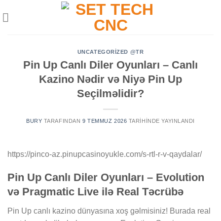
İçeriğe
atla
UNCATEGORIZED @TR
Pin Up Canlı Diler Oyunları – Canlı
Kazino Nədir və Niyə Pin Up
Seçilməlidir?
BURY
TARAFINDAN
9 TEMMUZ 2026
TARIHINDE YAYINLANDI
https://pinco-az.pinupcasinoyukle.com/s-rtl-r-v-qaydalar/
Pin Up Canlı Diler Oyunları – Evolution
və Pragmatic Live ilə Real Təcrübə
Pin Up canlı kazino dünyasına xoş gəlmisiniz! Burada real