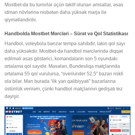
Mostbet-də bu turnirlər üçün təklif olunan əmsallar, əsas
idman növlərinə nisbətən daha yüksək marja ilə
qiymətləndirilir.
Handbolda Mostbet Mərcləri – Sürət və Qol Statistikası
Handbol, voleybola bənzər tempə sahibdir, lakin qol sayı
daha yüksəkdir. Mostbet-də handbol mərclərində diqqət
edilməli əsas göstərici, komandaların son 5 oyundakı
ortalama qol sayıdır. Məsələn, Bundesliqa matçlarında
ortalama 55 qol vurulursa, “over/under 52.5” bazarı riskli
ola bilər. Mən burada “ilk yarı qalibiyyəti” bazarlarına
üstünlük verirəm, çünki handbol matçlarının gedişatı tez
dəyişir.