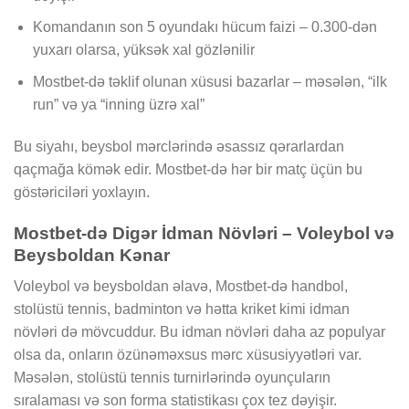
Komandanın son 5 oyundakı hücum faizi – 0.300-dən
yuxarı olarsa, yüksək xal gözlənilir
Mostbet-də təklif olunan xüsusi bazarlar – məsələn, “ilk
run” və ya “inning üzrə xal”
Bu siyahı, beysbol mərclərində əsassız qərarlardan
qaçmağa kömək edir. Mostbet-də hər bir matç üçün bu
göstəriciləri yoxlayın.
Mostbet-də Digər İdman Növləri – Voleybol və
Beysboldan Kənar
Voleybol və beysboldan əlavə, Mostbet-də handbol,
stolüstü tennis, badminton və hətta kriket kimi idman
növləri də mövcuddur. Bu idman növləri daha az populyar
olsa da, onların özünəməxsus mərc xüsusiyyətləri var.
Məsələn, stolüstü tennis turnirlərində oyunçuların
sıralaması və son forma statistikası çox tez dəyişir.