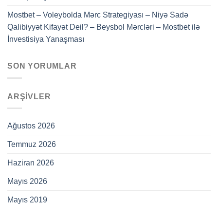
Mostbet – Voleybolda Mərc Strategiyası – Niyə Sadə
Qalibiyyət Kifayət Deil? – Beysbol Mərcləri – Mostbet ilə
İnvestisiya Yanaşması
SON YORUMLAR
ARŞIVLER
Ağustos 2026
Temmuz 2026
Haziran 2026
Mayıs 2026
Mayıs 2019